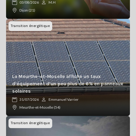
03/08/2026
M.H
Dijon (21)
Transition énergétique
La Meurthe-et-Moselle affiche un taux
d’équipement d’un peu plus de 6% en panneaux
solaires
31/07/2026
Emmanuel Varrier
Meurthe-et-Moselle (54)
Transition énergétique