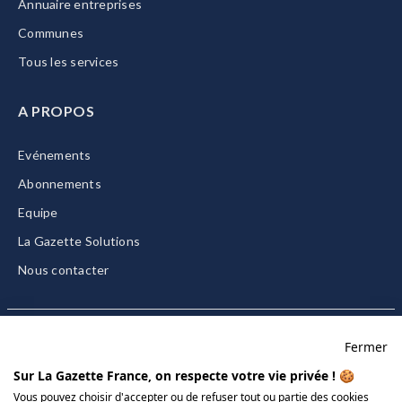
Annuaire entreprises
Communes
Tous les services
A PROPOS
Evénements
Abonnements
Equipe
La Gazette Solutions
Nous contacter
Fermer
Mentions légales
Sur La Gazette France, on respecte votre vie privée ! 🍪
CGU/CGV
Vous pouvez choisir d'accepter ou de refuser tout ou partie des cookies