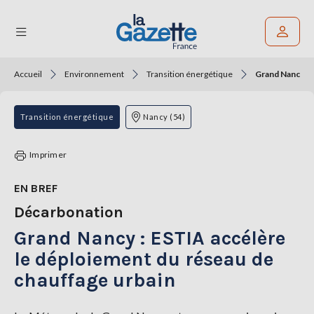
Accueil
Environnement
Transition énergétique
Grand Nancy : 
Rechercher un article
THÉMATIQUES
Transition énergétique
Nancy (54)
RÉGIONS
Imprimer
FORMATS
EN BREF
Décarbonation
TENDANCES
Grand Nancy : ESTIA accélère
SERVICES
LA
le déploiement du réseau de
GAZETTE
chauffage urbain