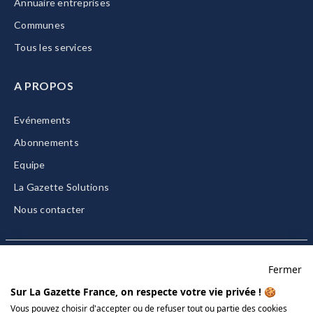
Annuaire entreprises
Communes
Tous les services
A PROPOS
Evénements
Abonnements
Equipe
La Gazette Solutions
Nous contacter
Fermer
Mentions légales
Sur La Gazette France, on respecte votre vie privée ! 🍪
CGU/CGV
Vous pouvez choisir d'accepter ou de refuser tout ou partie des cookies