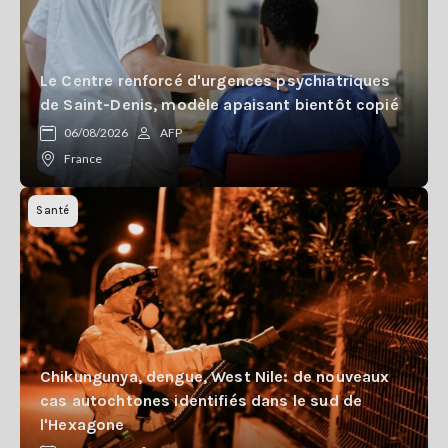
Le Centre renforcé d'urgences psychiatriques
de Saint-Denis, modèle apaisant bientôt copié
06/08/2026
AFP
France
Santé
Chikungunya, dengue, West Nile: de nouveaux
cas autochtones identifiés dans le sud de
l'Hexagone