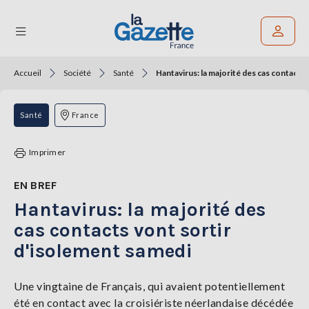
Accueil
Société
Santé
Hantavirus: la majorité des cas contacts
Rechercher un article
THÉMATIQUES
Santé
France
RÉGIONS
Imprimer
FORMATS
EN BREF
Hantavirus: la majorité des
TENDANCES
cas contacts vont sortir
SERVICES
d'isolement samedi
LA
GAZETTE
Une vingtaine de Français, qui avaient potentiellement
été en contact avec la croisiériste néerlandaise décédée