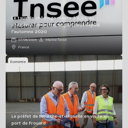
Le taux de chômage monte à 8,3% au
deuxième trimestre, au plus haut depuis
l'automne 2020
07/08/2026
Marine Tesse
France
Economie
Le préfet de Meurthe-et-Moselle en visite au
port de Frouard