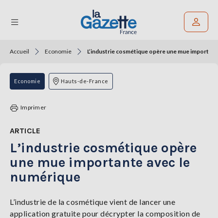
Accueil
Economie
L’industrie cosmétique opère une mue important
Rechercher un article
THÉMATIQUES
Economie
Hauts-de-France
RÉGIONS
Imprimer
FORMATS
ARTICLE
L’industrie cosmétique opère
TENDANCES
une mue importante avec le
SERVICES
numérique
LA
GAZETTE
L’industrie de la cosmétique vient de lancer une
application gratuite pour décrypter la composition de