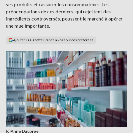
ses produits et rassurer les consommateurs. Les
Se
connecter
préoccupations de ces derniers, qui rejettent des
ingrédients controversés, poussent le marché à opérer
une mue importante.
S'abonner
Ajouter La Gazette France à vos sources préférées
(c)Anne Daubrée