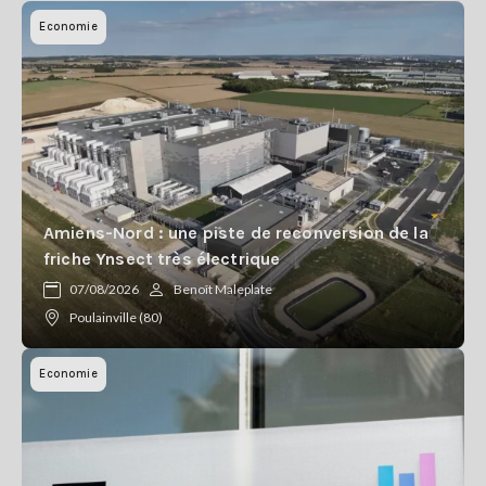
Economie
Amiens-Nord : une piste de reconversion de la
friche Ynsect très électrique
07/08/2026
Benoît Maleplate
Poulainville (80)
Economie