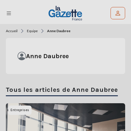
Accueil
Equipe
Anne Daubree
Rechercher un article
THÉMATIQUES
Anne Daubree
RÉGIONS
FORMATS
TENDANCES
Tous les articles de Anne Daubree
SERVICES
LA
Entreprises
GAZETTE