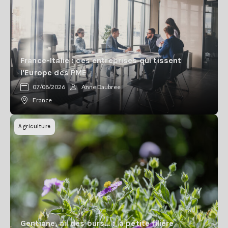
Se
connecter
S'abonner
France-Italie : ces entreprises qui tissent
l'Europe des PME
07/08/2026
Anne Daubree
France
Agriculture
Gentiane, ail des ours… : la petite filière