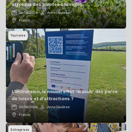
atypique des plantes sauvages
06/08/2026
Anne Daubree
France
Tourisme
L'immersion, le nouvel effet ‘Waouh’ des parcs
de loisirs et d'attractions ?
03/08/2026
Anne Daubree
France
Entreprises