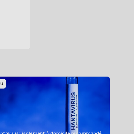
té
ntavirus: isolement à domicile recommandé