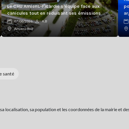
Le CHU Amiens-Picardie s'équipe face aux
po
canicules tout en réduisant ses émissions
ar
07/08/2026
A.B
Amiens (80)
e santé
localisation, sa population et les coordonnées de la mairie et des