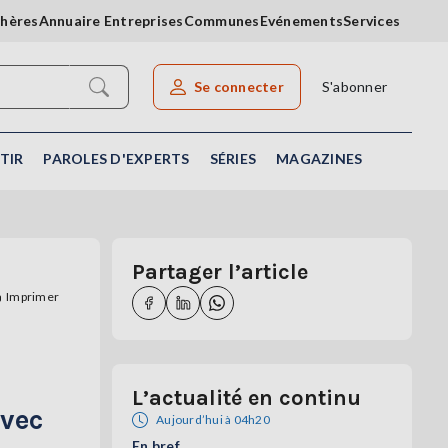
chères
Annuaire Entreprises
Communes
Evénements
Services
Se connecter
S'abonner
Rechercher un article
TIR
PAROLES D'EXPERTS
SÉRIES
MAGAZINES
Partager l’article
Imprimer
L’actualité en continu
avec
Aujourd’hui à 04h20
En bref