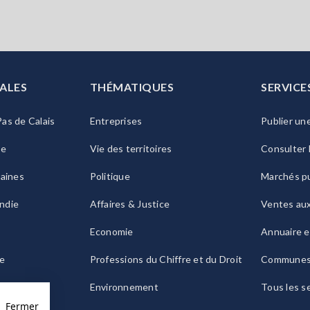
ALES
THÉMATIQUES
SERVICE
as de Calais
Entreprises
Publier un
ie
Vie des territoires
Consulter 
raines
Politique
Marchés pu
ndie
Affaires & Justice
Ventes au
Economie
Annuaire e
le
Professions du Chiffre et du Droit
Commune
ogne
Environnement
Tous les s
Fermer