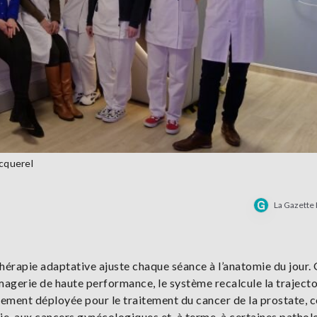
cquerel
La Gazette
érapie adaptative ajuste chaque séance à l’anatomie du jour.
e imagerie de haute performance, le système recalcule la traject
alement déployée pour le traitement du cancer de la prostate, c
e, aux cancers gynécologiques et, à terme, à certaines pathol