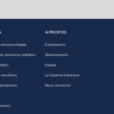
S
A PROPOS
e annonce légale
Evénements
les annonces publiées
Abonnements
blics
Equipe
x enchères
La Gazette Solutions
ntreprises
Nous contacter
s
ervices