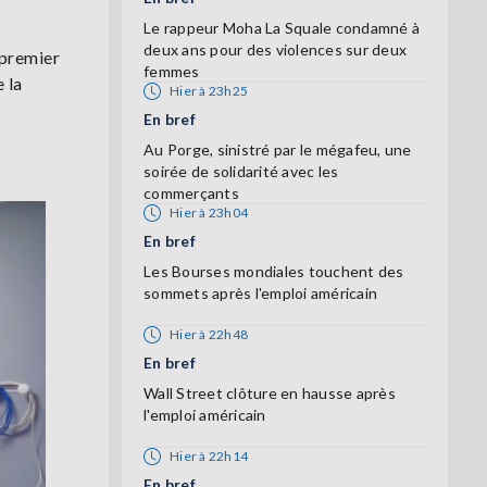
Le rappeur Moha La Squale condamné à
deux ans pour des violences sur deux
 premier
femmes
 la
Hier à 23h25
En bref
Au Porge, sinistré par le mégafeu, une
soirée de solidarité avec les
commerçants
Hier à 23h04
En bref
Les Bourses mondiales touchent des
sommets après l'emploi américain
Hier à 22h48
En bref
Wall Street clôture en hausse après
l'emploi américain
Hier à 22h14
En bref