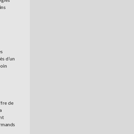
ins
es
ès d’un
soin
ffre de
a
nt
ormands