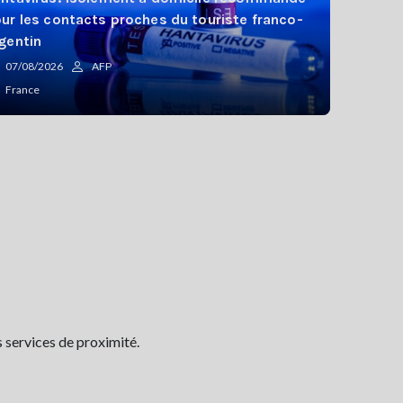
ur les contacts proches du touriste franco-
gentin
07/08/2026
AFP
France
 services de proximité.