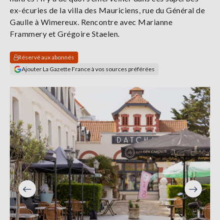
Se
ex-écuries de​ la villa des Mauriciens,​ rue du Général de
connecter
Gaulle​ à Wimereux. Rencontre​ avec Marianne​
Frammery et Grégoire​ Staelen.
S'abonner
Réservé aux abonnés
Ajouter La Gazette France à vos sources préférées
Précéden
Suivant