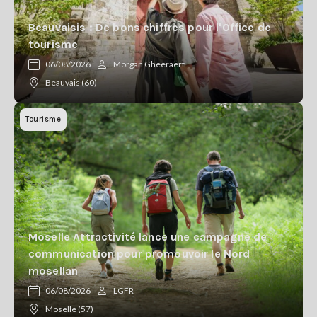
Beauvaisis : De bons chiffres pour l'Office de
tourisme
06/08/2026
Morgan Gheeraert
Beauvais (60)
Tourisme
Moselle Attractivité lance une campagne de
communication pour promouvoir le Nord
mosellan
06/08/2026
LGFR
Moselle (57)