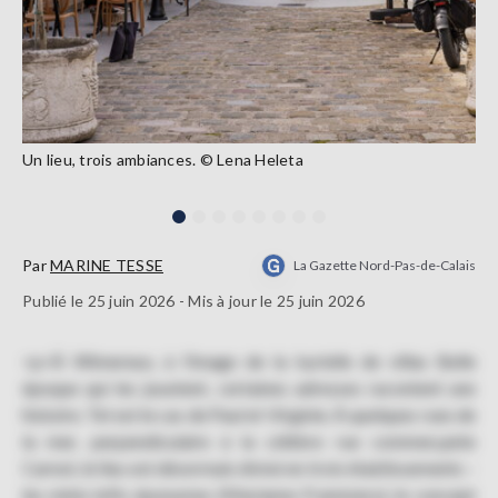
Un lieu, trois ambiances. © Lena Heleta
Par
MARINE TESSE
La Gazette Nord-Pas-de-Calais
Publié le 25 juin 2026 - Mis à jour le 25 juin 2026
<p>À Wimereux, à l’image de la kyrielle de villas Belle
époque qui les jouxtent, certaines adresses racontent une
histoire. Tel est le cas de Paul et Virginie. À quelques rues de
la mer, perpendiculaire à la célèbre rue commerçante
Carnot, le lieu est désormais divisé en trois établissements –
les minis lofts éponymes (Marianne Frammery), le concept