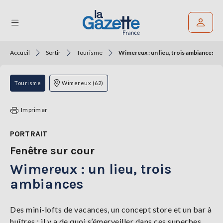
Accueil
Sortir
Tourisme
Wimereux : un lieu, trois ambiances
Rechercher un article
THÉMATIQUES
Tourisme
Wimereux (62)
RÉGIONS
Imprimer
FORMATS
PORTRAIT
Fenêtre sur cour
TENDANCES
Wimereux : un lieu, trois
SERVICES
LA
ambiances
GAZETTE
Des mini-lofts de​ vacances, un concept​ store et un bar à​
huîtres : il y a de quoi​ s’émerveiller dans ces​ superbes