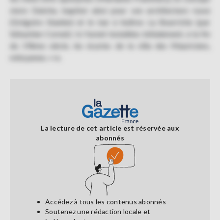
store Datcha, baptisé ainsi pour son architecture russe
(Grégoire Staelen) et le bar à huîtres La Bourriche (par
Sébastien Cornet). Ici furent installées initialement, à la fin
du 19ème siècle, les écuries de la villa des Mauriciens,
mitoyenne. «<e.
La lecture de cet article est réservée aux
abonnés
Accédez à tous les contenus abonnés
Soutenez une rédaction locale et