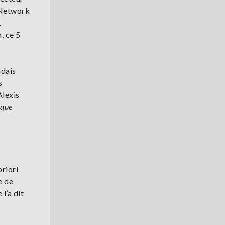
e Network
t
, ce 5
ndais
s
Alexis
 que
priori
e de
l’a dit