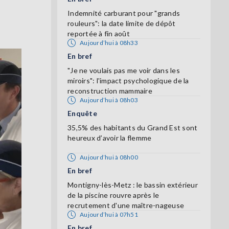
Indemnité carburant pour "grands
rouleurs": la date limite de dépôt
reportée à fin août
Aujourd’hui à 08h33
En bref
"Je ne voulais pas me voir dans les
miroirs": l'impact psychologique de la
reconstruction mammaire
Aujourd’hui à 08h03
Enquête
35,5% des habitants du Grand Est sont
heureux d’avoir la flemme
Aujourd’hui à 08h00
En bref
Montigny-lès-Metz : le bassin extérieur
de la piscine rouvre après le
recrutement d'une maître-nageuse
Aujourd’hui à 07h51
En bref