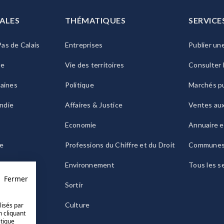
ALES
THÉMATIQUES
SERVICE
as de Calais
Entreprises
Publier un
ie
Vie des territoires
Consulter 
raines
Politique
Marchés pu
ndie
Affaires & Justice
Ventes au
Economie
Annuaire e
le
Professions du Chiffre et du Droit
Commune
ogne
Environnement
Tous les s
Fermer
Sortir
Culture
lisés par
n cliquant
itique