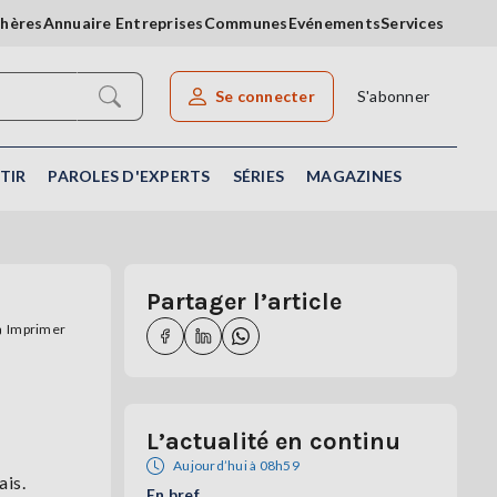
chères
Annuaire Entreprises
Communes
Evénements
Services
Se connecter
S'abonner
Rechercher un article
TIR
PAROLES D'EXPERTS
SÉRIES
MAGAZINES
Partager l’article
Imprimer
L’actualité en continu
Aujourd’hui à 08h59
ais.
En bref