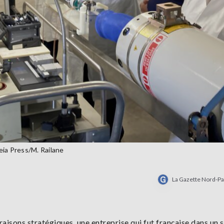
eia Press/M. Railane
La Gazette Nord-Pa
aisons stratégiques, une entreprise qui fut française dans un 