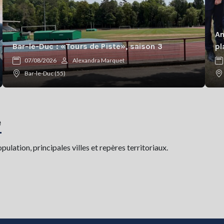
Am
Bar-le-Duc : «Tours de Piste», saison 3
pl
07/08/2026
Alexandra Marquet
Bar-le-Duc (55)
e
lation, principales villes et repères territoriaux.