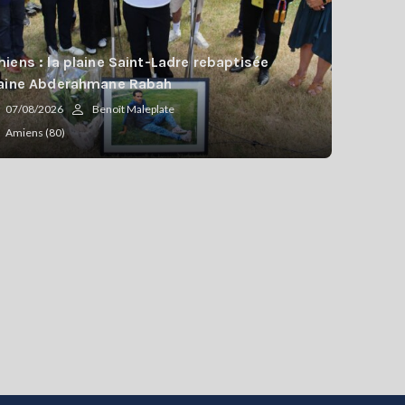
iens : la plaine Saint-Ladre rebaptisée
aine Abderahmane Rabah
07/08/2026
Benoît Maleplate
Amiens (80)