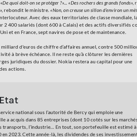
 «
De quoi doit-on se protéger ?»... «Des rochers des grands fonds»,
»,
rebondit le ministre.
«Non, on creuse un sillon d’environ un mè
interlocuteur. Avec des eaux territoriales de classe mondiale, 
ur 2 400 salariés (dont 600 à Calais) et des actifs diversifiés
ni et en France, sept navires de pose et de maintenance.
illiard d'euros de chiffre d’affaires annuel, contre 500 millio
vité à brève échéance. Il ne reste qu’à clôturer les dernières
rges juridiques du dossier. Nokia restera au capital pour une
 des actions.
’Etat
service national sous l’autorité de Bercy qui emploie une
’elle a acquis dans 85 entreprises (dont 10 cotés sur les marchés
s transports, l’industrie… En tout, son portefeuille est estimé à
0 en 2023. Cette année-là, les dividendes de ses investissemen