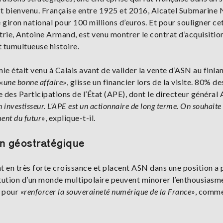
u et bienvenu. Française entre 1925 et 2016, Alcatel Submarin
giron national pour 100 millions d’euros. Et pour souligner ce
trie, Antoine Armand, est venu montrer le contrat d’acquisition
t tumultueuse histoire.
omie était venu à Calais avant de valider la vente d’ASN au finla
«
une bonne affaire
», glisse un financier lors de la visite. 80% de
 des Participations de l’État (APE), dont le directeur général 
n investisseur. L’APE est un actionnaire de long terme. On souhaite
ment du futur
», explique-t-il.
lon géostratégique
t en très forte croissance et placent ASN dans une position a 
itution d’un monde multipolaire peuvent minorer l’enthousiasm
 pour «
renforcer la souveraineté numérique de la France
», comme 