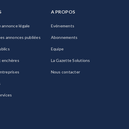
S
A PROPOS
e annonce légale
Evénements
les annonces publiées
Abonnements
blics
Equipe
x enchères
La Gazette Solutions
ntreprises
Nous contacter
s
ervices