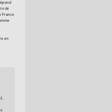
répond
tre de
la France
 comme
ns en
),
ts