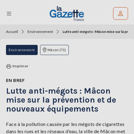
Accueil
Environnement
Lutte anti-mégots : Mâcon mise sur la pré
Rechercher un article
THÉMATIQUES
Environnement
Mâcon (71)
RÉGIONS
Imprimer
FORMATS
EN BREF
Lutte anti-mégots : Mâcon
TENDANCES
mise sur la prévention et de
SERVICES
nouveaux équipements
LA
GAZETTE
Face à la pollution causée par les mégots de cigarettes
dans les rues et les réseaux d’eau, la ville de Mâcon met