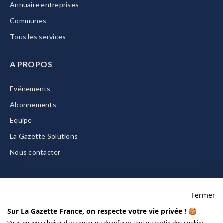
Annuaire entreprises
Communes
Tous les services
A PROPOS
Evénements
Abonnements
Equipe
La Gazette Solutions
Nous contacter
Fermer
Mentions légales
Sur La Gazette France, on respecte votre vie privée ! 🍪
CGU/CGV
Vous pouvez choisir d'accepter ou de refuser tout ou partie des cookies