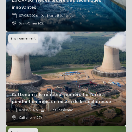
La CAPSO met en œuvre des techniques
innovantes
07/08/2026
Marie Boullenger
Saint-Omer (62)
Environnement
Cattenom : le réacteur numéro 1 à l'arrêt
pendant un mois en raison de la sécheresse
07/08/2026
Julie Clessienne
Cattenom (57)