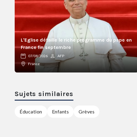
L'Eglise détaille le riche programme du pape en
France fin septembre
07/08/2026
AFP
France
Sujets similaires
Éducation
Enfants
Grèves