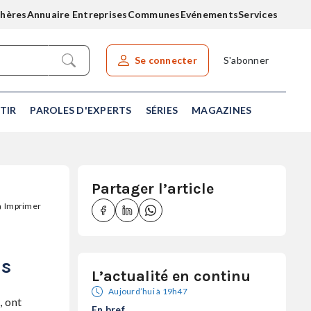
chères
Annuaire Entreprises
Communes
Evénements
Services
Se connecter
S'abonner
Rechercher un article
TIR
PAROLES D'EXPERTS
SÉRIES
MAGAZINES
Partager l’article
Imprimer
is
L’actualité en continu
Aujourd’hui à 19h47
, ont
En bref