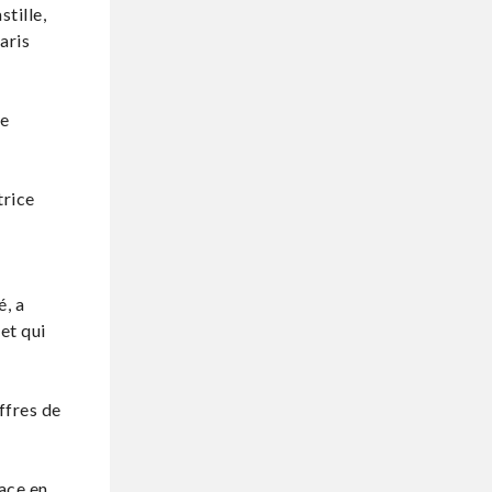
stille,
aris
de
trice
é, a
et qui
ffres de
lace en