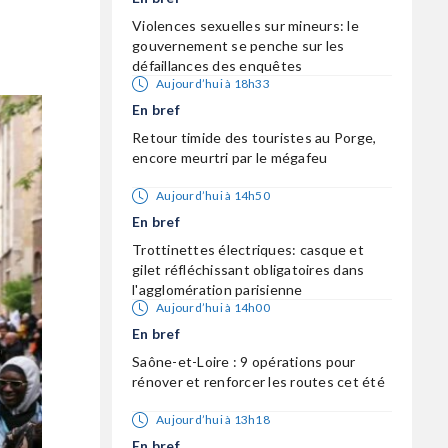
Violences sexuelles sur mineurs: le
gouvernement se penche sur les
défaillances des enquêtes
Aujourd’hui à 18h33
En bref
Retour timide des touristes au Porge,
encore meurtri par le mégafeu
Aujourd’hui à 14h50
En bref
Trottinettes électriques: casque et
gilet réfléchissant obligatoires dans
l'agglomération parisienne
Aujourd’hui à 14h00
En bref
Saône-et-Loire : 9 opérations pour
rénover et renforcer les routes cet été
Aujourd’hui à 13h18
En bref