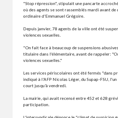
"Stop répression", stipulait une pancarte accrochée
où des agents se sont rassemblés mardi avant de dé
ordinaire d'Emmanuel Grégoire.
Depuis janvier, 78 agents de la ville ont été susp
violences sexuelles.
"On fait face à beaucoup de suspensions abusives
titulaire dans l'élémentaire, avant de rappeler: "O
violences sexuelles."
Les services périscolaires ont été fermés "dans prè
indiqué à l'AFP Nicolas Léger, du Supap-FSU, l'un
court jusqu'à vendredi.
La mairie, qui avait recensé entre 452 et 628 gré
participation.
L'intersyndicale dénonce le "climat de suspicion gén