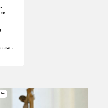
en
 en
t
assurant
iété