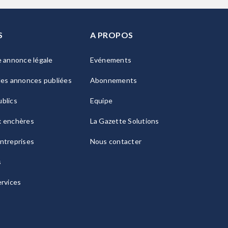
S
A PROPOS
e annonce légale
Evénements
les annonces publiées
Abonnements
blics
Equipe
x enchères
La Gazette Solutions
ntreprises
Nous contacter
s
ervices