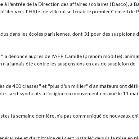
 à l'entrée de la Direction des affaires scolaires (Dasco), à Ba
filer vers l'Hôtel de ville où se tenait le premier Conseil de P
endus dans les écoles parisiennes, dont 31 pour des suspicions 
", a dénoncé auprès de l'AFP Camille (prénom modifié), anima
n n'a jamais été contre les suspensions en cas de suspicion de
s de 400 classes" et "plus d'un millier" d'animateurs ont défil
 des sept syndicats à l'origine du mouvement entamé le 11 mai 
vistes la semaine dernière, n'a pas communiqué de nouveaux chi
éralisée et d’arbitraire qui s’est installé" depuis la mise en p