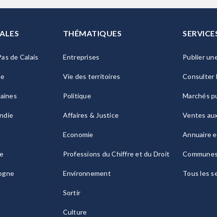
ALES
THÉMATIQUES
SERVICE
as de Calais
Entreprises
Publier un
ie
Vie des territoires
Consulter 
raines
Politique
Marchés pu
ndie
Affaires & Justice
Ventes au
Economie
Annuaire e
le
Professions du Chiffre et du Droit
Commune
ogne
Environnement
Tous les s
Sortir
Culture