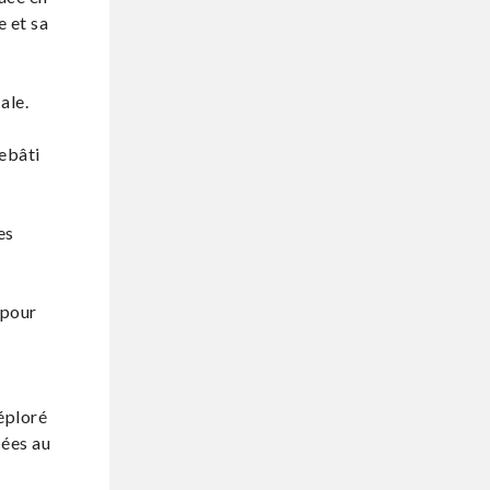
e et sa
ale.
rebâti
es
 pour
déploré
cées au