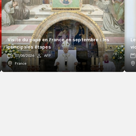
Visite du pape en France en septembre : les
Le
principales étapes
vi
07/08/2026
AFP
France