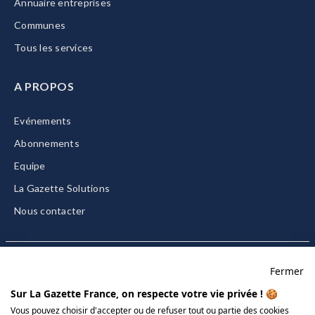
Annuaire entreprises
Communes
Tous les services
A PROPOS
Evénements
Abonnements
Equipe
La Gazette Solutions
Nous contacter
Fermer
Mentions légales
Sur La Gazette France, on respecte votre vie privée ! 🍪
CGU/CGV
Vous pouvez choisir d'accepter ou de refuser tout ou partie des cookies