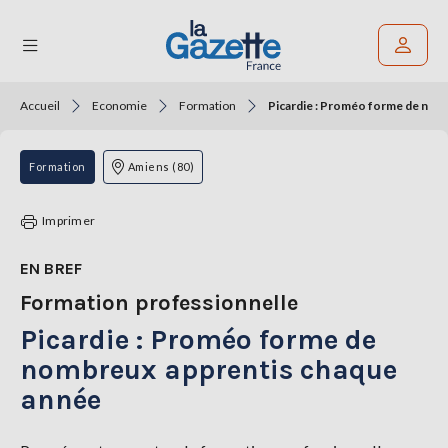
Accueil
Economie
Formation
Picardie : Proméo forme de nom
Rechercher un article
THÉMATIQUES
Formation
Amiens (80)
RÉGIONS
Imprimer
FORMATS
EN BREF
Formation professionnelle
TENDANCES
Picardie : Proméo forme de
SERVICES
LA
nombreux apprentis chaque
GAZETTE
année