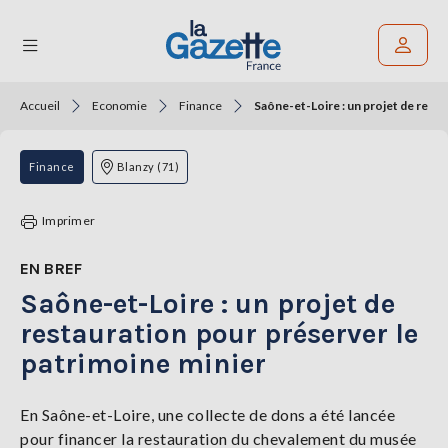
Accueil
Economie
Finance
Saône-et-Loire : un projet de resta
Rechercher un article
THÉMATIQUES
Finance
Blanzy (71)
RÉGIONS
Imprimer
FORMATS
EN BREF
Saône-et-Loire : un projet de
TENDANCES
restauration pour préserver le
SERVICES
patrimoine minier
LA
GAZETTE
En Saône-et-Loire, une collecte de dons a été lancée
pour financer la restauration du chevalement du musée