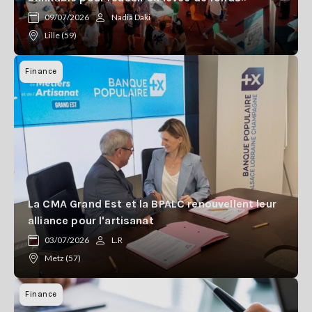
09/07/2026
Nadia Daki
Lille (59)
Finance
La CMA Grand Est et la BPALC renouvellent leur
alliance pour l'artisanat
03/07/2026
L.R
Metz (57)
Finance