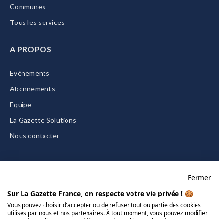
Communes
Tous les services
A PROPOS
Evénements
Abonnements
Equipe
La Gazette Solutions
Nous contacter
Fermer
Mentions légales
Sur La Gazette France, on respecte votre vie privée ! 🍪
CGU/CGV
Vous pouvez choisir d'accepter ou de refuser tout ou partie des cookies
utilisés par nous et nos partenaires. À tout moment, vous pouvez modifier
Données personnelles