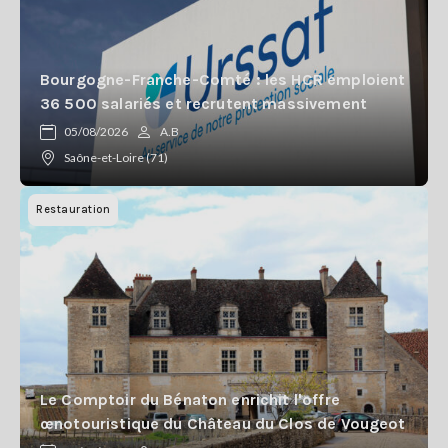
Bourgogne-Franche-Comté : les HCR emploient
36 500 salariés et recrutent massivement
05/08/2026
A.B
Saône-et-Loire (71)
Restauration
Le Comptoir du Bénaton enrichit l'offre
œnotouristique du Château du Clos de Vougeot