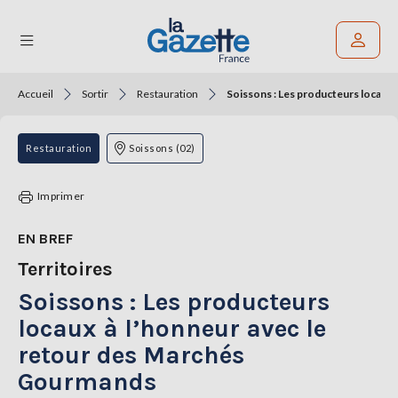
Accueil
Sortir
Restauration
Soissons : Les producteurs locaux
Rechercher un article
THÉMATIQUES
Restauration
Soissons (02)
RÉGIONS
Imprimer
FORMATS
EN BREF
Territoires
TENDANCES
Soissons : Les producteurs
SERVICES
LA
locaux à l’honneur avec le
GAZETTE
retour des Marchés
Gourmands