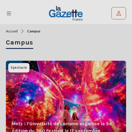
Accueil
Campus
Rechercher un article
Campus
THÉMATIQUES
RÉGIONS
Spectacle
FORMATS
TENDANCES
SERVICES
LA
GAZETTE
Metz : l’Université de Lorraine organise la 5e
édition du 360 Festival le 17 septembre