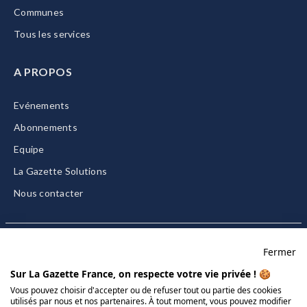
Communes
Tous les services
A PROPOS
Evénements
Abonnements
Equipe
La Gazette Solutions
Nous contacter
Fermer
Mentions légales
Sur La Gazette France, on respecte votre vie privée ! 🍪
CGU/CGV
Vous pouvez choisir d'accepter ou de refuser tout ou partie des cookies
utilisés par nous et nos partenaires. À tout moment, vous pouvez modifier
Données personnelles