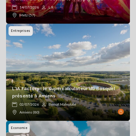
Se
14/07/2026
L.R
connecter
Metz (57)
S'abonner
Entreprises
L'IA Factory : le supercalculateur du Bosquel
présenté à Amiens
02/07/2026
Benoît Maleplate
Amiens (80)
Economie