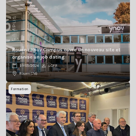
Rouen : Ynov Campus ouvre un nouveau site et
organise un job dating
19/05/2026
LGFR
Rouen (76)
Formation