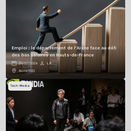
Emploi : le département de l’Aisne face au défi
des bas salaires en Hauts-de-France
20/07/2026
L.R
Aisne (02)
Tech-Media