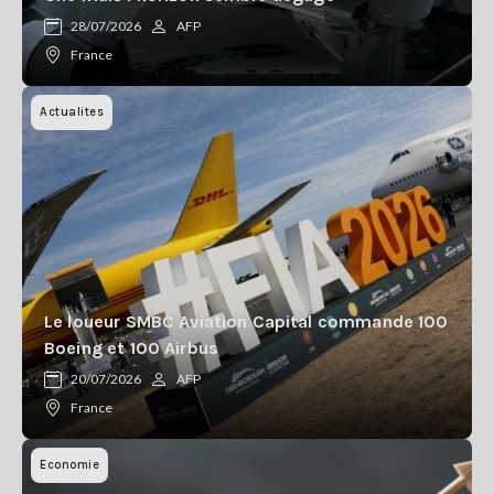
Se
28/07/2026
AFP
connecter
France
S'abonner
Actualites
Le loueur SMBC Aviation Capital commande 100
Boeing et 100 Airbus
20/07/2026
AFP
France
Economie