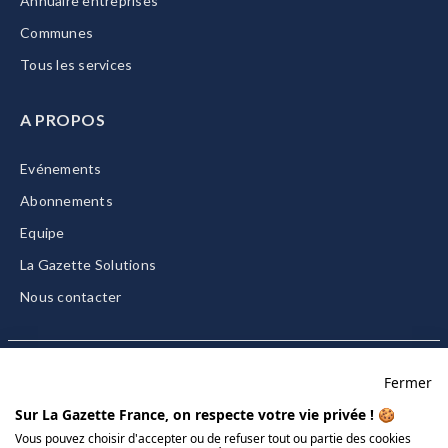
Annuaire entreprises
Communes
Tous les services
A PROPOS
Evénements
Abonnements
Equipe
La Gazette Solutions
Nous contacter
Fermer
Mentions légales
Sur La Gazette France, on respecte votre vie privée ! 🍪
CGU/CGV
Vous pouvez choisir d'accepter ou de refuser tout ou partie des cookies