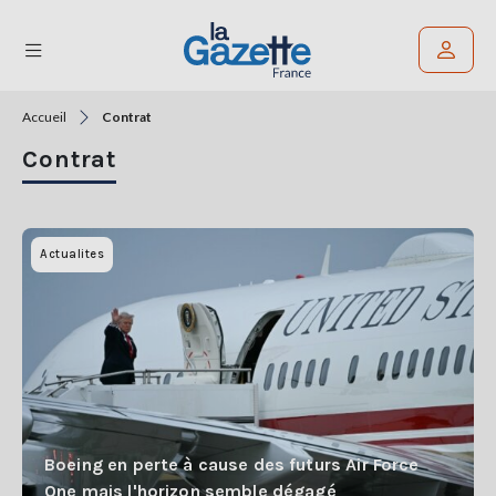
Accueil
Contrat
Rechercher un article
Contrat
THÉMATIQUES
RÉGIONS
Actualites
FORMATS
TENDANCES
SERVICES
LA
GAZETTE
Boeing en perte à cause des futurs Air Force
One mais l'horizon semble dégagé