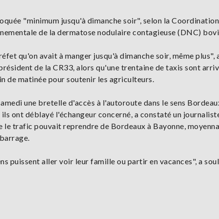
loquée "minimum jusqu'à dimanche soir", selon la Coordination
rnementale de la dermatose nodulaire contagieuse (DNC) bovi
préfet qu'on avait à manger jusqu'à dimanche soir, même plus", 
président de la CR33, alors qu'une trentaine de taxis sont arri
n de matinée pour soutenir les agriculteurs.
samedi une bretelle d'accès à l'autoroute dans le sens Bordeau
 ils ont déblayé l'échangeur concerné, a constaté un journalist
e le trafic pouvait reprendre de Bordeaux à Bayonne, moyenn
 barrage.
s puissent aller voir leur famille ou partir en vacances", a sou