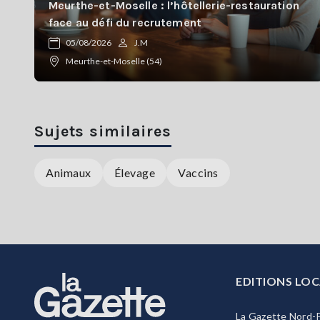
Meurthe-et-Moselle : l’hôtellerie-restauration
face au défi du recrutement
05/08/2026
J.M
Meurthe-et-Moselle (54)
Sujets similaires
Animaux
Élevage
Vaccins
EDITIONS LOC
La Gazette Nord-P