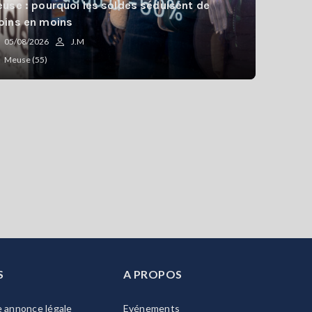
use : pourquoi les soldes séduisent de
ins en moins
05/08/2026
J.M
Meuse (55)
S
A PROPOS
e annonce légale
Evénements