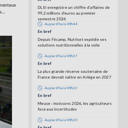
ementaux
DLSI enregistre un chiffre d'affaires de
...
99,2 millions d'euros au premier
semestre 2026
Aujourd’hui à 09h44
En bref
Depuis Fécamp, Nutriset expédie ses
solutions nutritionnelles à la voile
Aujourd’hui à 09h37
En bref
La plus grande réserve souterraine de
France devrait naître en Ariège en 2027
Aujourd’hui à 09h23
En bref
Meuse : moissons 2026, les agriculteurs
face aux incertitudes
Aujourd’hui à 09h20
En bref