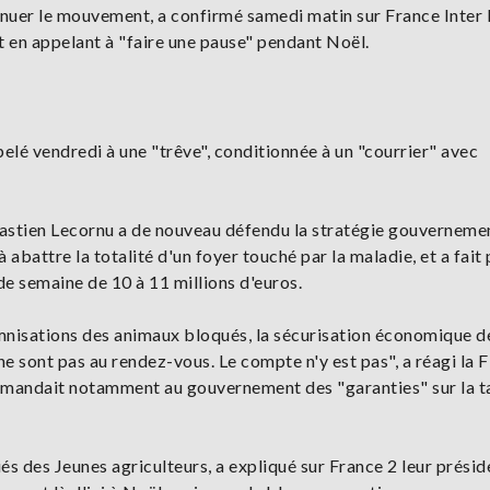
inuer le mouvement, a confirmé samedi matin sur France Inter 
t en appelant à "faire une pause" pendant Noël.
pelé vendredi à une "trêve", conditionnée à un "courrier" avec
bastien Lecornu a de nouveau défendu la stratégie gouverneme
abattre la totalité d'un foyer touché par la maladie, et a fait
e semaine de 10 à 11 millions d'euros.
mnisations des animaux bloqués, la sécurisation économique d
 ne sont pas au rendez-vous. Le compte n'y est pas", a réagi la
 demandait notamment au gouvernement des "garanties" sur la t
iés des Jeunes agriculteurs, a expliqué sur France 2 leur présid