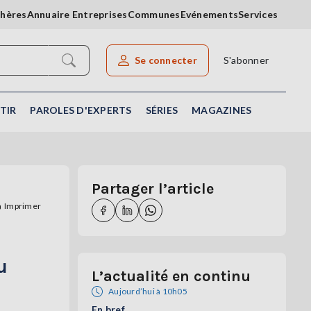
chères
Annuaire Entreprises
Communes
Evénements
Services
Se connecter
S'abonner
Rechercher un article
TIR
PAROLES D'EXPERTS
SÉRIES
MAGAZINES
Partager l’article
Imprimer
u
L’actualité en continu
Aujourd’hui à 10h05
En bref