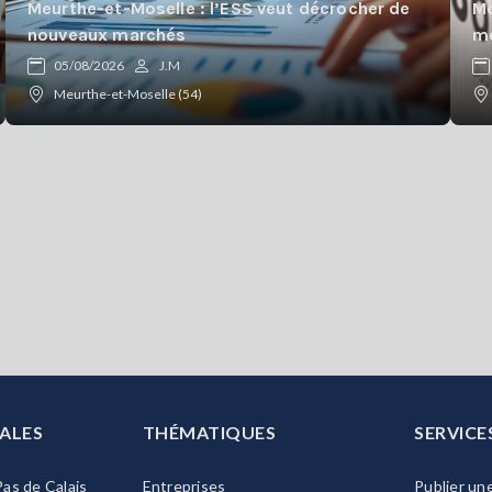
Meurthe-et-Moselle : l’ESS veut décrocher de
Me
nouveaux marchés
mo
05/08/2026
J.M
Meurthe-et-Moselle (54)
ALES
THÉMATIQUES
SERVICE
as de Calais
Entreprises
Publier un