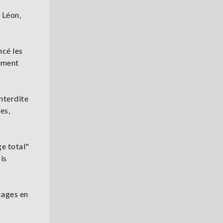
 Léon,
ncé les
lement
nterdite
es,
ge total"
is
cages en