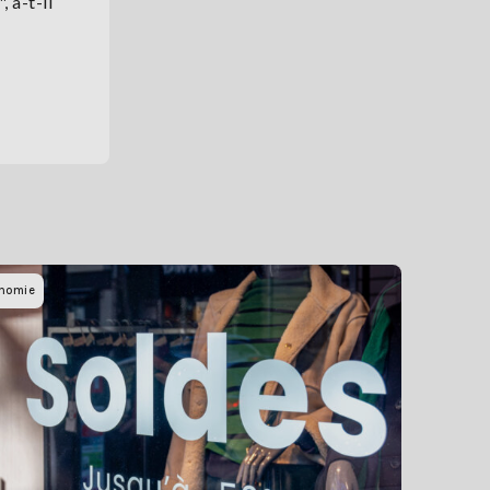
 a-t-il
nomie