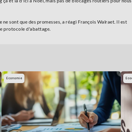
ça et là d'ici à Noël, mais pas de blocages routiers pour nous",
 ne sont que des promesses, a réagi François Walraet. Il est
 le protocole d'abattage.
Economie
Eco