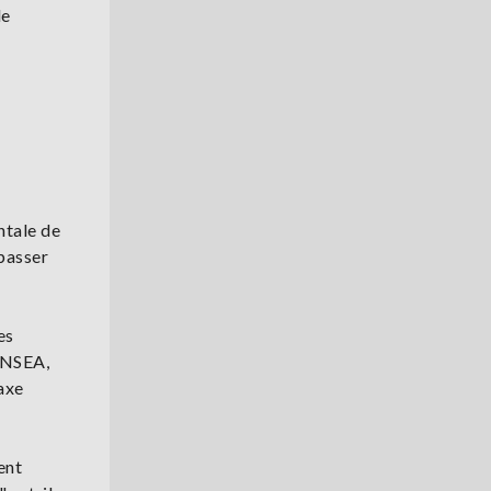
le
ntale de
 passer
es
 FNSEA,
axe
ent