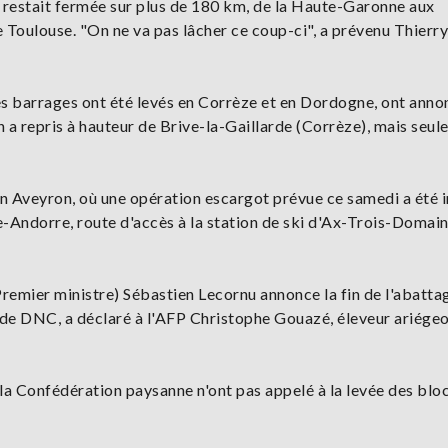
restait fermée sur plus de 180 km, de la Haute-Garonne aux
oulouse. "On ne va pas lâcher ce coup-ci", a prévenu Thierry
s barrages ont été levés en Corrèze et en Dordogne, ont anno
on a repris à hauteur de Brive-la-Gaillarde (Corrèze), mais seu
n Aveyron, où une opération escargot prévue ce samedi a été i
e-Andorre, route d'accès à la station de ski d'Ax-Trois-Domain
Premier ministre) Sébastien Lecornu annonce la fin de l'abatta
 de DNC, a déclaré à l'AFP Christophe Gouazé, éleveur ariégeo
 la Confédération paysanne n'ont pas appelé à la levée des blo