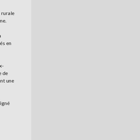
 rurale
ne.
a
vés en
x-
e de
ant une
ligné