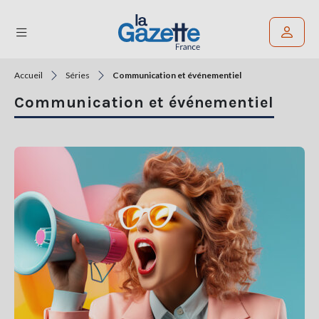
Accueil
Séries
Communication et événementiel
Rechercher un article
Communication et événementiel
THÉMATIQUES
RÉGIONS
FORMATS
TENDANCES
SERVICES
LA
GAZETTE