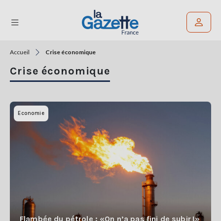
Accueil
Crise économique
Rechercher un article
Crise économique
THÉMATIQUES
RÉGIONS
Economie
FORMATS
TENDANCES
SERVICES
LA
GAZETTE
Flambée du pétrole : «On n’a pas fini de subir !»