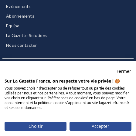
Evénements
Abonnements
Equipe
La Gazette Solutions
Nous contacter
Fermer
Mentions légales
Sur La Gazette France, on respecte votre vie privée ! 🍪
CGU/CGV
Vous pouvez choisir d'accepter ou de refuser tout ou partie des cookies
utilisés par nous et nos partenaires. À tout moment, vous pouvez modifier
Données personnelles
vos choix en cliquant sur 'Préférences de cookies' en bas de page. Votre
consentement et la politique cookie s'appliquent au site lagazettefrance.fr
Charte sur les cookies
et ses sous-domaines.
Gérer vos cookies
© 2026 La Gazette France
Choisir
Accepter