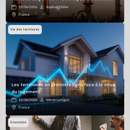
Se
15/06/2026
Raphaël Didier
connecter
France
S'abonner
Vie des territoires
Les territoires en première ligne face à la crise
du logement
15/06/2026
Miren Lartigue
France
Economie