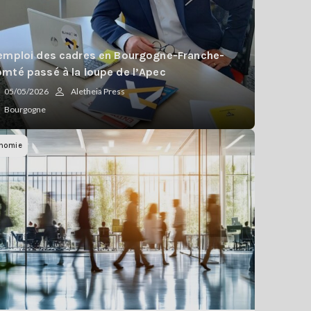
emploi des cadres en Bourgogne-Franche-
mté passé à la loupe de l’Apec
05/05/2026
Aletheia Press
Bourgogne
nomie