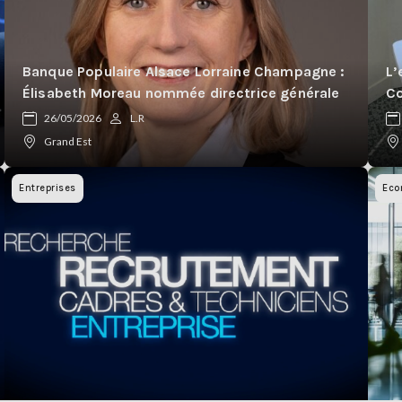
Banque Populaire Alsace Lorraine Champagne :
L’
Élisabeth Moreau nommée directrice générale
Co
26/05/2026
L.R
Grand Est
Entreprises
Eco