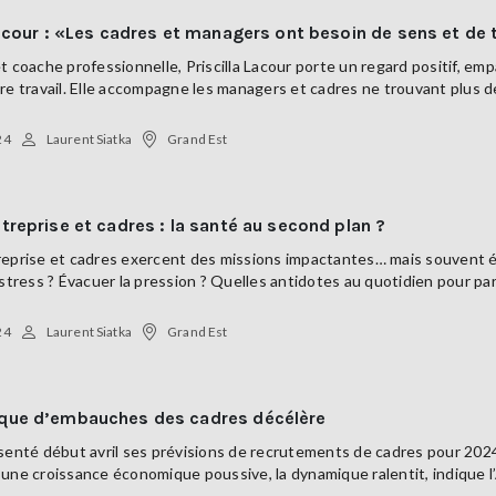
Lacour : «Les cadres et managers ont besoin de sens et d
t coache professionnelle, Priscilla Lacour porte un regard positif, e
re travail. Elle accompagne les managers et cadres ne trouvant plus de
24
Laurent Siatka
Grand Est
treprise et cadres : la santé au second plan ?
reprise et cadres exercent des missions impactantes… mais souvent é
 stress ? Évacuer la pression ? Quelles antidotes au quotidien pour parv
24
Laurent Siatka
Grand Est
que d’embauches des cadres décélère
senté début avril ses prévisions de recrutements de cadres pour 2024
une croissance économique poussive, la dynamique ralentit, indique l’A