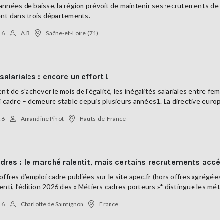
nnées de baisse, la région prévoit de maintenir ses recrutements de
ent dans trois départements.
26
A.B
Saône-et-Loire (71)
salariales : encore un effort !
ent de s'achever le mois de l'égalité, les inégalités salariales entre 
i cadre – demeure stable depuis plusieurs années1. La directive europée
26
Amandine Pinot
Hauts-de-France
dres : le marché ralentit, mais certains recrutements accé
offres d’emploi cadre publiées sur le site apec.fr (hors offres agrégé
enti, l’édition 2026 des « Métiers cadres porteurs »* distingue les méti
26
Charlotte de Saintignon
France