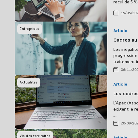
recul de 5 %
15/05/20
Entreprises
Article
Cadres au 
Les inégalit
progression 
traitement in
06/11/20
Actualites
Article
Les cadres
L’Apec (Asso
exigent le r
...
20/09/20
Vie des territoires
Article