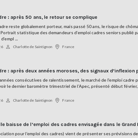
re : après 50 ans, le retour se complique
dre reste globalement porteur, mais passé 50 ans, le risque de chôma
Portrait statistique des demandeurs d’emploi cadres seniors publié par
’empl ...
26
Charlotte de Saintignon
France
dre : après deux années moroses, des signaux d’inflexion
années consécutives de ralentissement, le marché de l’emploi cadre 
voir le dernier baromètre trimestriel de l’Apec, présenté début févri
26
Charlotte de Saintignon
France
le baisse de l’emploi des cadres envisagée dans le Grand 
ciation pour l’emploi des cadres) vient de présenter ses prévisions 