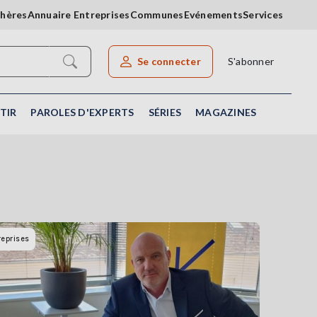
chères
Annuaire Entreprises
Communes
Evénements
Services
Se connecter
S'abonner
Rechercher un article
TIR
PAROLES D'EXPERTS
SÉRIES
MAGAZINES
reprises