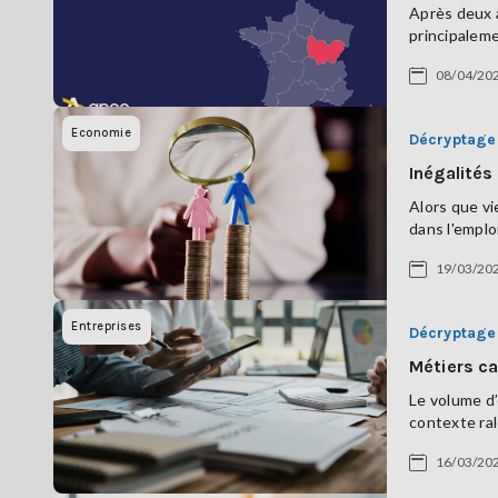
Après deux a
principalem
08/04/20
Economie
Décryptage
Inégalités 
Alors que vi
dans l'emplo
19/03/20
Entreprises
Décryptage
Métiers ca
Le volume d’
contexte ral
16/03/20