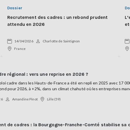
Dossier
Do
Recrutement des cadres : un rebond prudent
L’
attendu en 2026
et
14/04/2026
Charlotte de Saintignon
France
re régional : vers une reprise en 2026 ?
ploi cadre dans les Hauts-de-France a été en repli en 2025 avec 17 0
ond pour 2026, à +2%, dans un climat chahuté où les entreprises manqu
26
Amandine Pinot
Lille (59)
nt de cadres : la Bourgogne-Franche-Comté stabilise sa