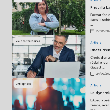
Priscilla 
Formatrice e
dans la sphè
...
27/05/20
Vie des territoires
Article
Chefs d'en
Chefs d’ent
réduire leur
Gazett ...
24/05/20
Entreprises
Article
La dynami
L'Apec a pré
temps, avec 
rec ...