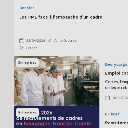
Dossier
Les PME face à l'embauche d'un cadre
28/04/2026
Anne Daubree
France
Entreprises
Décryptage
Emploi cad
Certes, l'em
un léger reb
10/04/20
Entreprises
En bref
Recruteme