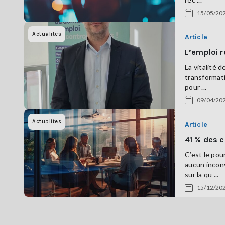
15/05/20
Actualites
Article
L’emploi r
La vitalité 
transformat
pour ...
09/04/20
Actualites
Article
41 % des c
C’est le pou
aucun inconv
sur la qu ...
15/12/20