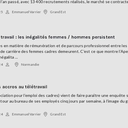
 l’an passé, avec 13 400 recrutements réalisés, le marché se contracte
25
Emmanuel Varrier
Grand Est
travail : les inégalités femmes / hommes persistent
és en matière de rémunération et de parcours professionnel entre les
de carrière des femmes cadres demeurent. C’est ce que montre l’Apec
égalita ...
24
Normandie
 accros au télétravail
ciation pour l’emploi des cadres) vient de faire paraître une enquête 
etour au bureau de ses employés cinq jours par semaine, à l’image du 
24
Emmanuel Varrier
Grand Est