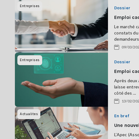
Entreprises
Dossier
Emploi cad
Le marché ca
constats du 
demandeurs d
09/03/20
Entreprises
Dossier
Emploi ca
Après deux 
laisse entre
côté des ...
13/02/20
Actualites
En bref
Une nouvel
L’Apec (Asso