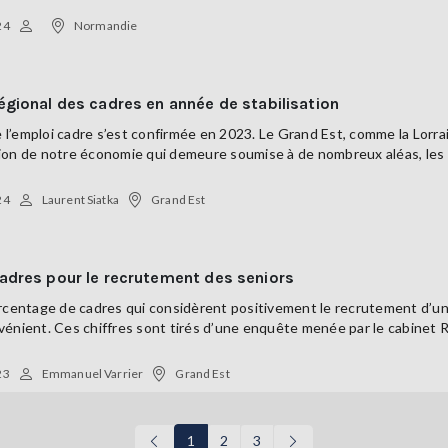
24
Normandie
égional des cadres en année de stabilisation
de l’emploi cadre s’est confirmée en 2023. Le Grand Est, comme la Lorr
ion de notre économie qui demeure soumise à de nombreux aléas, les
24
Laurent Siatka
Grand Est
adres pour le recrutement des seniors
rcentage de cadres qui considèrent positivement le recrutement d’un p
énient. Ces chiffres sont tirés d’une enquête menée par le cabinet 
23
Emmanuel Varrier
Grand Est
1
2
3