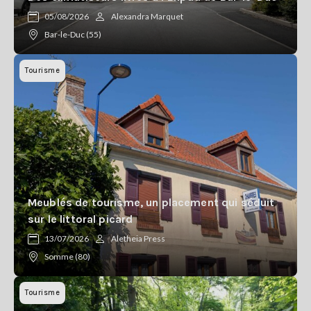
Se
05/08/2026
Alexandra Marquet
connecter
Bar-le-Duc (55)
S'abonner
Tourisme
Meublés de tourisme, un placement qui séduit
sur le littoral picard
13/07/2026
Aletheia Press
Somme (80)
Tourisme