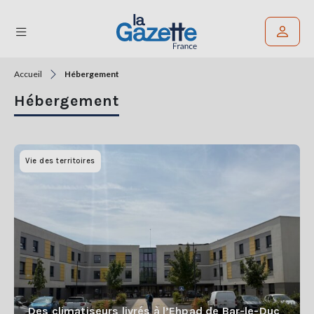
Accueil
Hébergement
Rechercher un article
Hébergement
THÉMATIQUES
RÉGIONS
Vie des territoires
FORMATS
TENDANCES
SERVICES
LA
GAZETTE
Des climatiseurs livrés à l’Ehpad de Bar-le-Duc