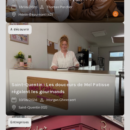
Se
18/06/2026
Thomas Porcher
connecter
Hénin-Beaumont (62)
S'abonner
A découvrir
Saint-Quentin : Les douceurs de Mel Patisse
régalent les gourmands
10/06/2026
Morgan Gheeraert
Saint-Quentin (02)
Entreprises