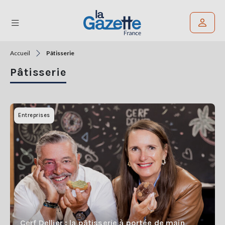
Accueil
Pâtisserie
Rechercher un article
Pâtisserie
THÉMATIQUES
RÉGIONS
Entreprises
FORMATS
TENDANCES
SERVICES
LA
GAZETTE
Cerf Dellier : la pâtisserie à portée de main