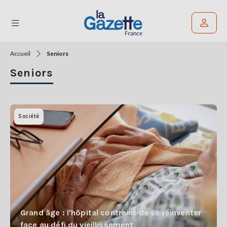
Accueil
Seniors
Rechercher un article
Seniors
THÉMATIQUES
RÉGIONS
Société
FORMATS
TENDANCES
SERVICES
LA
GAZETTE
Grand âge : l'hôpital contraint de se réinventer
face au défi du vieillissement