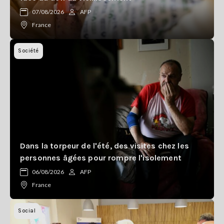
Se
07/08/2026
AFP
connecter
France
S'abonner
Société
Dans la torpeur de l'été, des visites chez les
personnes âgées pour rompre l'isolement
06/08/2026
AFP
France
Social