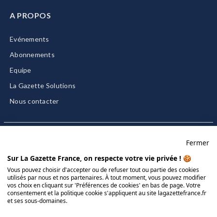
A PROPOS
Evénements
Abonnements
Equipe
La Gazette Solutions
Nous contacter
Fermer
Mentions légales
Sur La Gazette France, on respecte votre vie privée ! 🍪
CGU/CGV
Vous pouvez choisir d'accepter ou de refuser tout ou partie des cookies
utilisés par nous et nos partenaires. À tout moment, vous pouvez modifier
Données personnelles
vos choix en cliquant sur 'Préférences de cookies' en bas de page. Votre
consentement et la politique cookie s'appliquent au site lagazettefrance.fr
Charte sur les cookies
et ses sous-domaines.
Gérer vos cookies