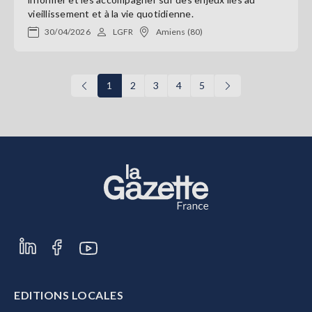
vieillissement et à la vie quotidienne.
30/04/2026
LGFR
Amiens (80)
1
2
3
4
5
EDITIONS LOCALES