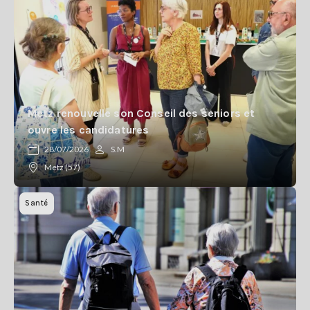
Metz renouvelle son Conseil des seniors et
ouvre les candidatures
28/07/2026
S.M
Metz (57)
Santé