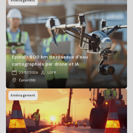
Aménagement
Épinal : 800 km de réseaux d'eau
cartographiés par drone et IA
23/07/2026
LGFR
Épinal (88)
Aménagement