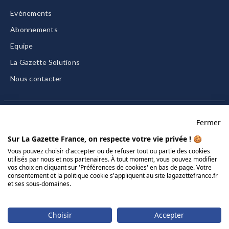
Evénements
Abonnements
Equipe
La Gazette Solutions
Nous contacter
Fermer
Mentions légales
Sur La Gazette France, on respecte votre vie privée ! 🍪
CGU/CGV
Vous pouvez choisir d'accepter ou de refuser tout ou partie des cookies
utilisés par nous et nos partenaires. À tout moment, vous pouvez modifier
Données personnelles
vos choix en cliquant sur 'Préférences de cookies' en bas de page. Votre
consentement et la politique cookie s'appliquent au site lagazettefrance.fr
Charte sur les cookies
et ses sous-domaines.
Gérer vos cookies
© 2026 La Gazette France
Choisir
Accepter