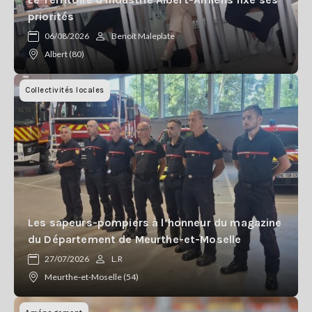
Se
priorités
connecter
06/08/2026
Benoît Maleplate
Albert (80)
S'abonner
Collectivités locales
Les sapeurs-pompiers à l’honneur du magazine
du Département de Meurthe-et-Moselle
27/07/2026
L.R
Meurthe-et-Moselle (54)